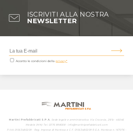
ISCRIVITI ALLA NOSTRA
NEWSLETTER
Accetto le condizioni della
privacy*
Martini Prefabbricati S.P.A.
Sede legale e amministrativa: Via Crocevia, 29/b - 46046
Medole (MN) Tel.
0376 898008
-
info@martiniprefabbricati.com
P.IVA
01563480209
- Reg. Imprese di Mantova e C.F.
01563480209
R.E.A. Mantova n. 167076 -