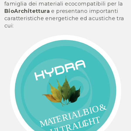
famiglia dei materiali ecocompatibili per la
BioArchitettura
e presentano importanti
caratteristiche energetiche ed acustiche tra
cui:
&
BIO
ERIALI
T
T
A
GH
M
TRALI
L